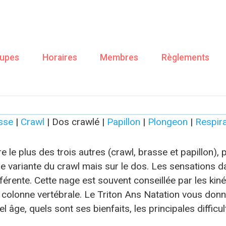
upes
Horaires
Membres
Règlements
LE DOS CRAWLÉ
sse
|
Crawl
| Dos crawlé |
Papillon
|
Plongeon
|
Respira
 le plus des trois autres (crawl, brasse et papillon), 
ne variante du crawl mais sur le dos. Les sensations d
férente. Cette nage est souvent conseillée par les kin
colonne vertébrale. Le Triton Ans Natation vous donne
l âge, quels sont ses bienfaits, les principales difficul