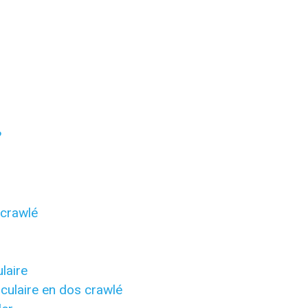
?
 crawlé
laire
culaire en dos crawlé