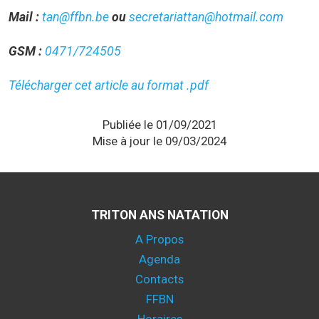
Mail :
tan@ffbn.be
ou
secretariattan@hotmail.com
GSM :
0471/724505
Télécharger cet article au format .pdf
Publiée le 01/09/2021
Mise à jour le 09/03/2024
TRITON ANS NATATION
A Propos
Agenda
Contacts
FFBN